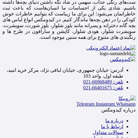
ست‌های رنگی جذاب، سهمی در شاد نگه داشتن دنیای بچه‌ها داشته
باشیم. شادی یکی از احساسات ما انسان‌هاست که باعث ثبت
خاطراتمان می‌شود؛ این برای ما زیباست که بتوانیم خاطرات خوش
کودکی را در ذهن بچه‌ها ماندگار کنیم. در کیدومکس انواع لباس های
بچه گانه دخترانه و پسرانه مانند بلوز شلوار، بلوز شورت، سویشرت،
سویشرت شلوار، هودی شلوار، کاپشن و سارافون در طرح ها و
رنگبندی های متنوع برای همه سنین موجود است.
آدرس: خیابان جمهوری، خیابان لبافی نژاد، مرکز خرید امید،
طبقه اول، واحد 103
تلفن: 66968489-021
تلفن: 66401675-021
Telegram
Instagram
Whatsapp
درباره کیدومکس
درباره ما
ارتباط با ما
سوالات متداول