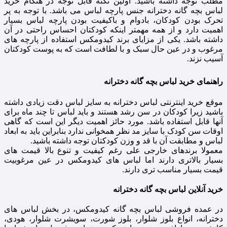
مطلب توجه داشته باشید. اولین نکته قابل توجه در هنگام خرید
لباس بچه گانه دخترانه جنس پارچه لباس می باشد. با توجه به پر
تحرک بودن کودکان، بادوام و باکیفیت بودن پارچه لباس بسیار
اهمیت دارد و از همه مهمتر اینکه کودکتان احساس راحتی در آن
داشته باشد. یکی از مزایای برند کیدومکس استفاده از پارچه های
مرغوب و در عین حال سبک و با لطافت است که به پوست کودکتان
آسیب نزند.
راهنمای خرید لباس بچه گانه دخترانه
موقع خرید اینترنتی لباس دخترانه به سایز لباس دقت زیادی داشته
باشید زیرا کودکان در سن رشد هستند و باید لباس تا چند ماه برای
آنها قابل استفاده باشد. مورد حائز اهمیت دیگر این است که گاهی
اوقات سن کودک با سایز مد نظر همخوانی ندارد بنابراین باید به ابعاد
لباس و مطابقت آن با قد و وزن کودکتان توجه داشته باشید.
معمولا برندهای خارجی علی رغم کیفیت و تنوع بالا قیمت های
بسیار بالاتری دارند اما لباس های کیدومکس در عین مرغوبیت
قیمت بسیار مناسب تری دارند.
خرید آنلاین لباس بچه گانه دخترانه
در عمده فروشی لباس بچه گانه کیدومکس، در بخش لباس های
دخترانه، انواع بلوز شلوار، بلوز شورت، سویشرت شلوار، هودی،