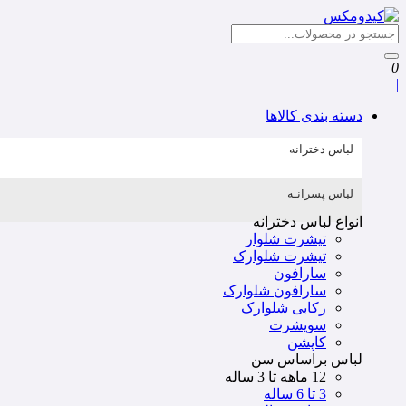
0
|
دسته بندی کالاها
لباس دخترانه
لباس پسرانـه
انواع لباس دخترانه
تیشرت شلوار
تیشرت شلوارک
سارافون
سارافون شلوارک
رکابی شلوارک
سویشرت
کاپشن
لباس براساس سن
12 ماهه تا 3 ساله
3 تا 6 ساله