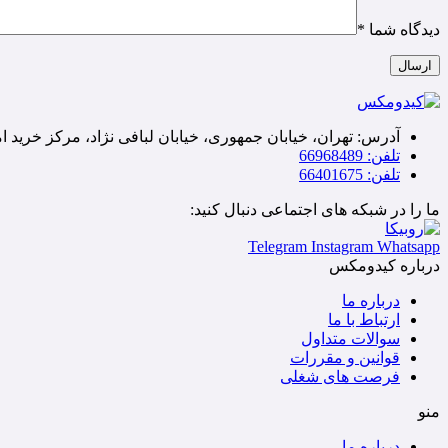
دیدگاه شما
*
آدرس: تهران، خیابان جمهوری، خیابان لبافی نژاد، مرکز خرید امید
تلفن: 66968489
تلفن: 66401675
ما را در شبکه های اجتماعی دنبال کنید:
Telegram
Instagram
Whatsapp
درباره کیدومکس
درباره ما
ارتباط با ما
سوالات متداول
قوانین و مقررات
فرصت های شغلی
منو
درباره ما